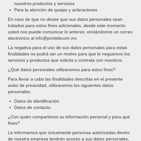
la
nuestros productos y servicios
página
Para la atención de quejas y aclaraciones
de
En caso de que no desee que sus datos personales sean
producto
tratados para estos fines adicionales, desde este momento
M4 Believe SS4451
usted nos puede comunicar lo anterior, enviándonos un correo
electrónico al info@protelecom.mx
Rango
$
0.00
-
$
3,209.00
de
La negativa para el uso de sus datos personales para estas
SELECCIONAR OPCIONES
precios:
finalidades no podrá ser un motivo para que le neguemos los
Este
desde
servicios y productos que solicita o contrata con nosotros.
producto
$0.00
tiene
¿Qué datos personales utilizaremos para estos fines?
hasta
múltiples
$3,209.00
Para llevar a cabo las finalidades descritas en el presente
variantes.
aviso de privacidad, utilizaremos los siguientes datos
Las
personales:
opciones
se
Datos de identificación.
pueden
Datos de contacto.
elegir
¿Con quién compartimos su información personal y para qué
en
fines?
la
página
Le informamos que únicamente personas autorizadas dentro
de
de nuestra empresa tendrán acceso a sus datos personales,