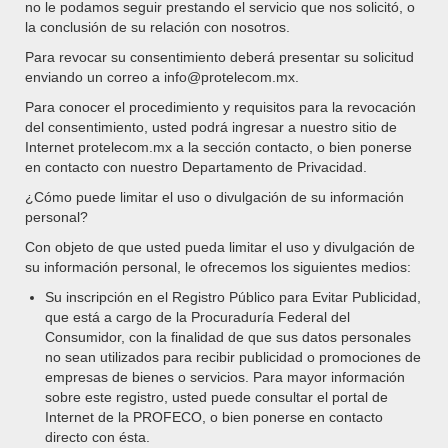
Este
no le podamos seguir prestando el servicio que nos solicitó, o
desde
producto
la conclusión de su relación con nosotros.
$0.00
tiene
hasta
Para revocar su consentimiento deberá presentar su solicitud
múltiples
$1,669.00
enviando un correo a info@protelecom.mx.
variantes.
Las
Para conocer el procedimiento y requisitos para la revocación
opciones
del consentimiento, usted podrá ingresar a nuestro sitio de
se
Internet protelecom.mx a la sección contacto, o bien ponerse
pueden
en contacto con nuestro Departamento de Privacidad.
elegir
¿Cómo puede limitar el uso o divulgación de su información
en
personal?
la
página
Con objeto de que usted pueda limitar el uso y divulgación de
de
su información personal, le ofrecemos los siguientes medios:
producto
Su inscripción en el Registro Público para Evitar Publicidad,
Apple iPhone SE – Costo Diferido
que está a cargo de la Procuraduría Federal del
Consumidor, con la finalidad de que sus datos personales
Rango
$
4,159.00
-
$
12,894.70
no sean utilizados para recibir publicidad o promociones de
de
SELECCIONAR OPCIONES
empresas de bienes o servicios. Para mayor información
precios:
Este
sobre este registro, usted puede consultar el portal de
desde
producto
Internet de la PROFECO, o bien ponerse en contacto
$4,159.00
tiene
directo con ésta.
hasta