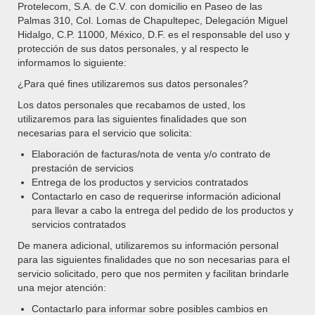
pueden
Protelecom, S.A. de C.V. con domicilio en Paseo de las
elegir
Palmas 310, Col. Lomas de Chapultepec, Delegación Miguel
en
Hidalgo, C.P. 11000, México, D.F. es el responsable del uso y
la
protección de sus datos personales, y al respecto le
página
informamos lo siguiente:
de
¿Para qué fines utilizaremos sus datos personales?
producto
LG Q6
Los datos personales que recabamos de usted, los
utilizaremos para las siguientes finalidades que son
Rango
$
0.00
-
$
2,779.00
necesarias para el servicio que solicita:
de
SELECCIONAR OPCIONES
Elaboración de facturas/nota de venta y/o contrato de
precios:
Este
prestación de servicios
desde
producto
Entrega de los productos y servicios contratados
$0.00
tiene
Contactarlo en caso de requerirse información adicional
hasta
múltiples
para llevar a cabo la entrega del pedido de los productos y
$2,779.00
variantes.
servicios contratados
Las
De manera adicional, utilizaremos su información personal
opciones
para las siguientes finalidades que no son necesarias para el
se
servicio solicitado, pero que nos permiten y facilitan brindarle
pueden
una mejor atención:
elegir
en
Contactarlo para informar sobre posibles cambios en