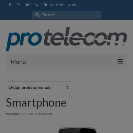
Su carrito
-
$
0.00
Buscar
por:
Menú
Portada Tienda
Catálogo
Smartphone
Cuenta
Sitio Protelecom
Mostrando 1–12 de 35 resultados