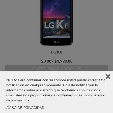
Las
opciones
se
pueden
elegir
en
la
página
de
producto
LG K8
Rango
$
0.00
-
$
3,999.00
de
SELECCIONAR OPCIONES
precios:
Este
desde
producto
NOTA: Para continuar con su compra usted puede cerrar esta
$0.00
tiene
notificación en cualquier momento. En esta notificación le
hasta
múltiples
informamos sobre el cuidado que tendremos con los datos
$3,999.00
variantes.
que usted nos proporcionará a continuación, así como el uso
Las
de los mismos.
opciones
AVISO DE PRIVACIDAD
se