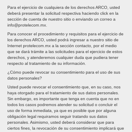
Rango
$
0.00
-
$
3,709.00
Para el ejercicio de cualquiera de los derechos ARCO, usted
de
SELECCIONAR OPCIONES
deberá presentar la solicitud respectiva haciendo click en la
precios:
Este
sección de cuenta de nuestro sitio o enviando un correo a
desde
producto
info@protelecom.mx.
$0.00
tiene
hasta
Para conocer el procedimiento y requisitos para el ejercicio de
múltiples
$3,709.00
los derechos ARCO, usted podrá ingresar a nuestro sitio de
variantes.
Internet protelecom.mx a la sección contacto, por el medio
Las
que se dará trámite a las solicitudes para el ejercicio de estos
opciones
derechos, y atenderemos cualquier duda que pudiera tener
se
respecto al tratamiento de su información.
pueden
elegir
¿Cómo puede revocar su consentimiento para el uso de sus
en
datos personales?
la
Usted puede revocar el consentimiento que, en su caso, nos
página
haya otorgado para el tratamiento de sus datos personales.
de
Sin embargo, es importante que tenga en cuenta que no en
producto
todos los casos podremos atender su solicitud o concluir el
M4 Style SS4045
uso de forma inmediata, ya que es posible que por alguna
obligación legal requiramos seguir tratando sus datos
Rango
$
0.00
-
$
1,669.00
personales. Asimismo, usted deberá considerar que para
de
SELECCIONAR OPCIONES
ciertos fines, la revocación de su consentimiento implicará que
precios: