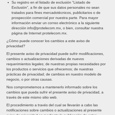
múltiples
Su registro en el listado de exclusión “Listado de
$12,894.70
variantes.
Exclusión”, a fin de que sus datos personales no sean
Las
tratados para fines mercadotécnicos, publicitarios o de
opciones
prospección comercial por nuestra parte. Para mayor
se
información enviar un correo electrónico a la siguiente
pueden
dirección info@protelecom.mx, o bien, consultar nuestra
elegir
página de Internet protelecom.mx.
en
¿Cómo puede conocer los cambios a este aviso de
la
privacidad?
página
de
El presente aviso de privacidad puede sufrir modificaciones,
producto
cambios o actualizaciones derivadas de nuevos
Apple iPhone SE
requerimientos legales; de nuestras propias necesidades por
los productos o servicios que ofrecemos; de nuestras
Rango
$
4,159.00
-
$
11,119.00
prácticas de privacidad; de cambios en nuestro modelo de
de
negocio, o por otras causas.
SELECCIONAR OPCIONES
precios:
Este
Nos comprometemos a mantenerlo informado sobre los
desde
producto
cambios que pueda sufrir el presente aviso de privacidad, a
$4,159.00
tiene
través de este mismo sitio web.
hasta
múltiples
$11,119.00
El procedimiento a través del cual se llevarán a cabo las
variantes.
notificaciones sobre cambios o actualizaciones al presente
Las