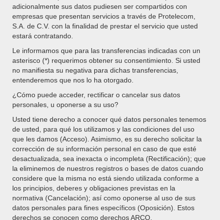
producto
adicionalmente sus datos pudiesen ser compartidos con
M4 Dream SS4452
empresas que presentan servicios a través de Protelecom,
S.A. de C.V. con la finalidad de prestar el servicio que usted
Rango
$
0.00
-
$
2,349.00
estará contratando.
de
SELECCIONAR OPCIONES
Le informamos que para las transferencias indicadas con un
precios:
Este
asterisco (*) requerimos obtener su consentimiento. Si usted
desde
producto
no manifiesta su negativa para dichas transferencias,
$0.00
tiene
entenderemos que nos lo ha otorgado.
hasta
múltiples
$2,349.00
¿Cómo puede acceder, rectificar o cancelar sus datos
variantes.
personales, u oponerse a su uso?
Las
opciones
Usted tiene derecho a conocer qué datos personales tenemos
se
de usted, para qué los utilizamos y las condiciones del uso
pueden
que les damos (Acceso). Asimismo, es su derecho solicitar la
elegir
corrección de su información personal en caso de que esté
en
desactualizada, sea inexacta o incompleta (Rectificación); que
la
la eliminemos de nuestros registros o bases de datos cuando
página
considere que la misma no está siendo utilizada conforme a
de
los principios, deberes y obligaciones previstas en la
producto
normativa (Cancelación); así como oponerse al uso de sus
M4 Excite SS4455
datos personales para fines específicos (Oposición). Estos
derechos se conocen como derechos ARCO.