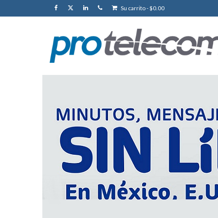
Su carrito
-
$
0.00