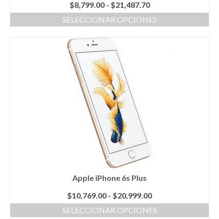
Rango
$
8,799.00
-
$
21,487.70
de
SELECCIONAR OPCIONES
precios:
Este
desde
producto
$8,799.00
tiene
hasta
múltiples
$21,487.70
variantes.
Las
opciones
se
pueden
elegir
en
la
página
de
producto
Apple iPhone 6s Plus
Rango
$
10,769.00
-
$
20,999.00
de
SELECCIONAR OPCIONES
precios: