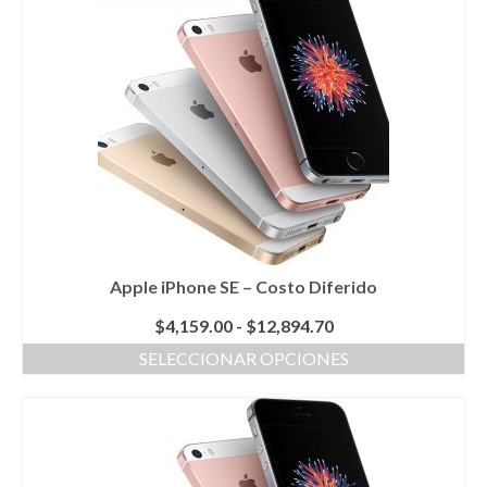
Apple iPhone SE – Costo Diferido
Rango
$
4,159.00
-
$
12,894.70
de
SELECCIONAR OPCIONES
precios:
Este
desde
producto
$4,159.00
tiene
hasta
múltiples
$12,894.70
variantes.